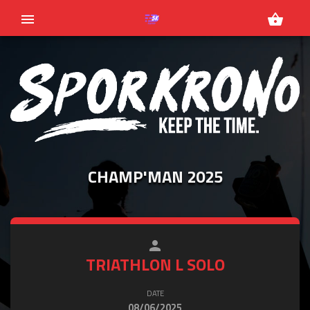
menu
shopping_basket
CHAMP'MAN 2025
person
close
TRIATHLON L SOLO
DATE
08/06/2025